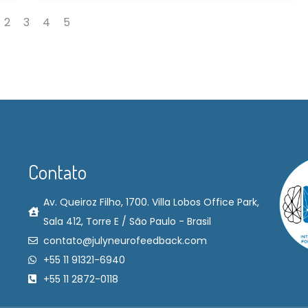
2
3
4
5
Contato
Av. Queiroz Filho, 1700. Villa Lobos Office Park,
Sala 412, Torre E / São Paulo - Brasil
contato@julyneurofeedback.com
+55 11 91321-6940
+55 11 2872-0118