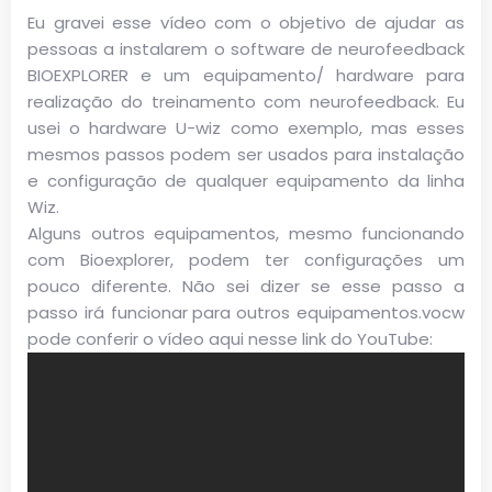
Eu gravei esse vídeo com o objetivo de ajudar as
pessoas a instalarem o software de neurofeedback
BIOEXPLORER e um equipamento/ hardware para
realização do treinamento com neurofeedback. Eu
usei o hardware U-wiz como exemplo, mas esses
mesmos passos podem ser usados para instalação
e configuração de qualquer equipamento da linha
Wiz.
Alguns outros equipamentos, mesmo funcionando
com Bioexplorer, podem ter configurações um
pouco diferente. Não sei dizer se esse passo a
passo irá funcionar
para
outros equipamentos.vocw
pode conferir o vídeo aqui nesse link do YouTube: