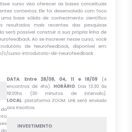
 Esse curso visa oferecer as bases conceituais
entes contextos. Ele foi desenvolvido com foco
r uma base sólida de conhecimento científico
s resultados mais recentes das pesquisas
 será possível construir a sua própria linha de
urofeedback. Ao se inscrever nesse curso, você
rodutório de Neurofeedback, disponível em:
om/c/curso-introdutorio-de-neurofeedback
DATA
:
Entre 28/08, 04, 11 e 18/09
(4
encontros de 4hs).
HORÁRIO
: Das 13:30 às
18:00hs (30 minutos de intervalo).
LOCAL
: plataforma ZOOM. Link será enviado
aos inscritos.
s da
nto
ses
INVESTIMENTO
:
 do