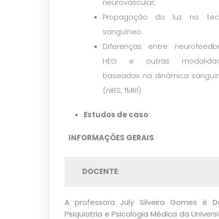
neurovascular;
Propagação da luz no tec
sanguíneo
Diferenças entre neurofeedb
HEG e outras modalida
baseadas na dinâmica sanguí
(nIRS, fMRI)
Estudos de caso
INFORMAÇÕES GERAIS
DOCENTE
:
A professora July Silveira Gomes é 
Psiquiatria e Psicologia Médica da Univer