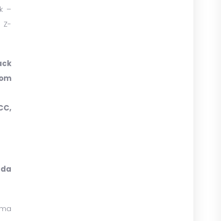
k –
 Z-
ack
com
CC,
ada
ema