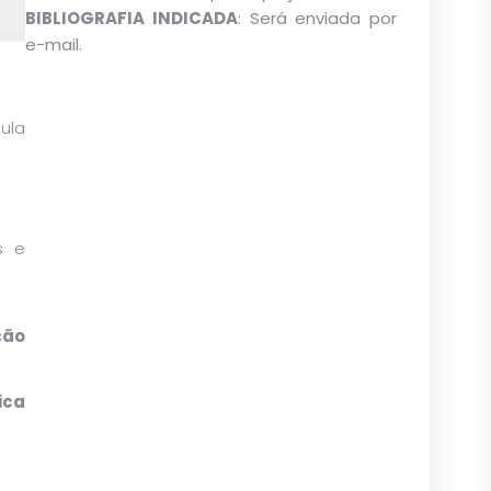
BIBLIOGRAFIA INDICADA
: Será enviada por
e-mail.
ula
s e
ção
ica