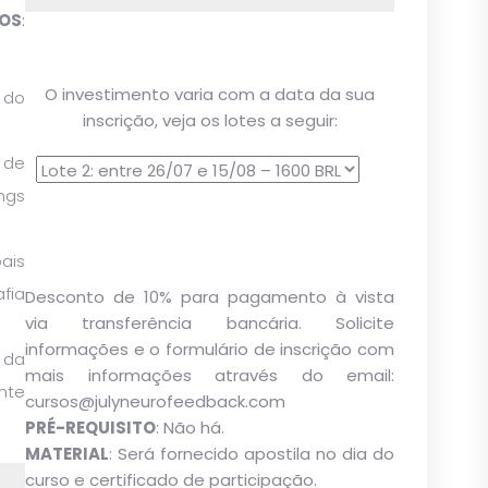
COS
:
O investimento varia com a data da sua
do
inscrição, veja os lotes a seguir:
 de
ngs
ais
fia
Desconto de 10% para pagamento à vista
via transferência bancária. Solicite
informações e o formulário de inscrição com
 da
mais informações através do email:
nte
cursos@julyneurofeedback.com
PRÉ-REQUISITO
: Não há.
MATERIAL
: Será fornecido apostila no dia do
curso e certificado de participação.