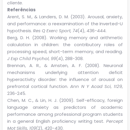
cliente.
Referências
Arent, S. M., & Landers, D. M. (2003). Arousal, anxiety,
and performance: a reexamination of the Inverted-U
hypothesis.
Res Q Exerc Sport, 74
(4), 436-444.
Berg, D. H. (2008). Working memory and arithmetic
calculation in children: the contributory roles of
processing speed, short-term memory, and reading.
J Exp Child Psychol, 99
(4), 288-308.
Brennan, A. R., & Arnsten, A. F. (2008). Neuronal
mechanisms underlying attention deficit
hyperactivity disorder: the influence of arousal on
prefrontal cortical function.
Ann N Y Acad Sci, 1129
,
236-245.
Chen, M. C., & Lin, H. J. (2009). Self-efficacy, foreign
language anxiety as predictors of academic
performance among professional program students
in a general English proficiency writing test.
Percept
Mot Skills, 109
(2), 420-430.