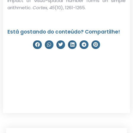
impact of visuo-spatial number forms on simple
arithmetic.
Cortex, 45
(10), 1261-1265.
Está gostando do conteúdo? Compartilhe!
Como posso utilizar ProA na
minha profissão?