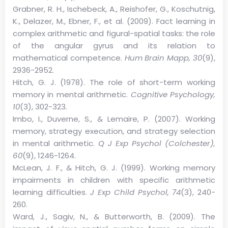
Grabner, R. H., Ischebeck, A., Reishofer, G., Koschutnig,
K., Delazer, M., Ebner, F., et al. (2009). Fact learning in
complex arithmetic and figural-spatial tasks: the role
of the angular gyrus and its relation to
mathematical competence.
Hum Brain Mapp, 30
(9),
2936-2952.
Hitch, G. J. (1978). The role of short-term working
memory in mental arithmetic.
Cognitive Psychology,
10
(3), 302-323.
Imbo, I., Duverne, S., & Lemaire, P. (2007). Working
memory, strategy execution, and strategy selection
in mental arithmetic.
Q J Exp Psychol (Colchester),
60
(9), 1246-1264.
McLean, J. F., & Hitch, G. J. (1999). Working memory
impairments in children with specific arithmetic
learning difficulties.
J Exp Child Psychol, 74
(3), 240-
260.
Ward, J., Sagiv, N., & Butterworth, B. (2009). The