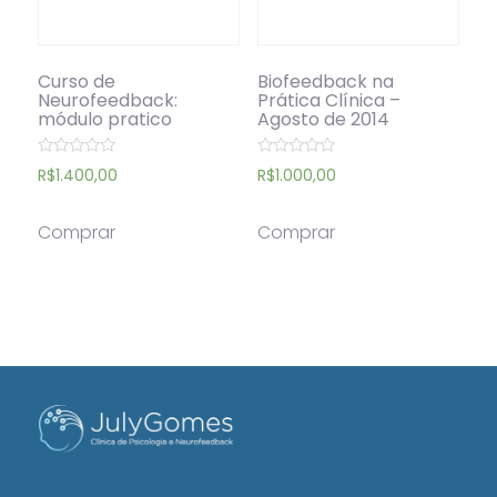
Curso de
Biofeedback na
Neurofeedback:
Prática Clínica –
módulo pratico
Agosto de 2014
Avaliação
Avaliação
R$
1.400,00
R$
1.000,00
0
0
de
de
5
5
Comprar
Comprar